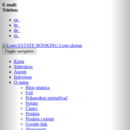
E-mail:
Telefon:
en
hr
de
es
ESTATE BOOKING
Logo slogan
Toggle navigation
Karta
Slideshow
Agenti
Izdvojene
O nama
Blog stranica
Full
Prilagođeni pretraživač
Najam
Članci
Prodaja
Prodaja i najam
Google link
Showroom