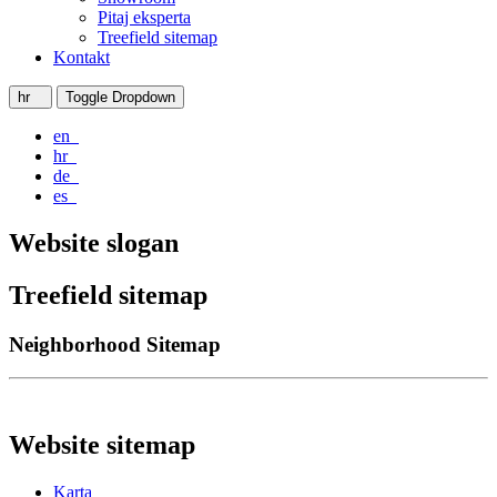
Pitaj eksperta
Treefield sitemap
Kontakt
hr
Toggle Dropdown
en
hr
de
es
Website slogan
Treefield sitemap
Neighborhood Sitemap
Website sitemap
Karta