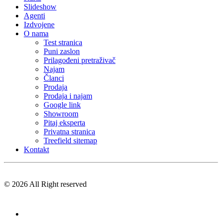
Slideshow
Agenti
Izdvojene
O nama
Test stranica
Puni zaslon
Prilagođeni pretraživač
Najam
Članci
Prodaja
Prodaja i najam
Google link
Showroom
Pitaj eksperta
Privatna stranica
Treefield sitemap
Kontakt
© 2026 All Right reserved