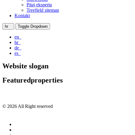
Pitaj eksperta
Treefield sitemap
Kontakt
hr
Toggle Dropdown
en
hr
de
es
Website slogan
Featuredproperties
© 2026 All Right reserved